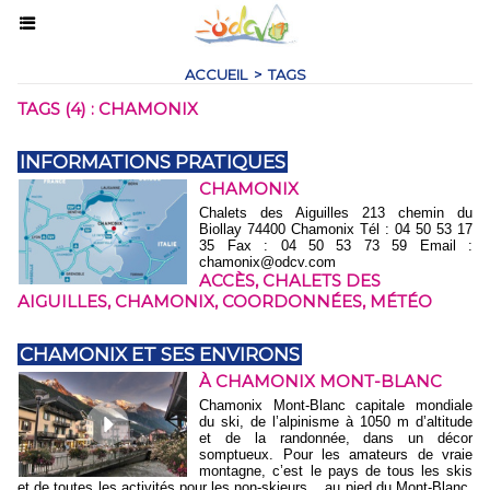
ACCUEIL
>
TAGS
TAGS (4) : CHAMONIX
INFORMATIONS PRATIQUES
CHAMONIX
Chalets des Aiguilles 213 chemin du
Biollay 74400 Chamonix Tél : 04 50 53 17
35 Fax : 04 50 53 73 59 Email :
chamonix@odcv.com
ACCÈS
,
CHALETS DES
AIGUILLES
,
CHAMONIX
,
COORDONNÉES
,
MÉTÉO
CHAMONIX ET SES ENVIRONS
À CHAMONIX MONT-BLANC
Chamonix Mont-Blanc capitale mondiale
du ski, de l’alpinisme à 1050 m d’altitude
et de la randonnée, dans un décor
somptueux. Pour les amateurs de vraie
montagne, c’est le pays de tous les skis
et de toutes les activités pour les non-skieurs... au pied du Mont-Blanc.