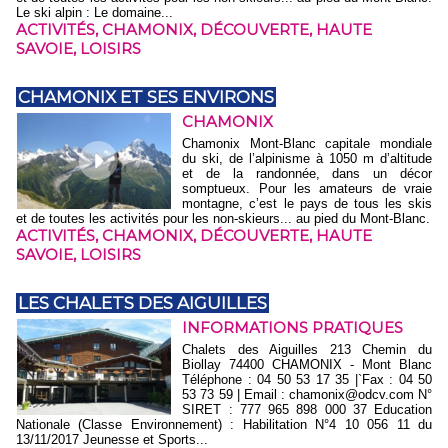
Le ski alpin : Le domaine...
ACTIVITÉS
,
CHAMONIX
,
DÉCOUVERTE
,
HAUTE
SAVOIE
,
LOISIRS
CHAMONIX ET SES ENVIRONS
CHAMONIX
Chamonix Mont-Blanc capitale mondiale
du ski, de l’alpinisme à 1050 m d’altitude
et de la randonnée, dans un décor
somptueux. Pour les amateurs de vraie
montagne, c’est le pays de tous les skis
et de toutes les activités pour les non-skieurs... au pied du Mont-Blanc.
ACTIVITÉS
,
CHAMONIX
,
DÉCOUVERTE
,
HAUTE
SAVOIE
,
LOISIRS
LES CHALETS DES AIGUILLES
INFORMATIONS PRATIQUES
Chalets des Aiguilles 213 Chemin du
Biollay 74400 CHAMONIX - Mont Blanc
Téléphone : 04 50 53 17 35 |`Fax : 04 50
53 73 59 | Email : chamonix@odcv.com N°
SIRET : 777 965 898 000 37 Education
Nationale (Classe Environnement) : Habilitation N°4 10 056 11 du
13/11/2017 Jeunesse et Sports...