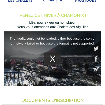
COMME SI
PRATIQUES
"LES CHALETS
VOUS Y ÉTIEZ
DES
!
AIGUILLES"
VENEZ CET HIVER À CHAMONIX !
Idéal pour skieur ou non skieur.
Nous vous attendons aux Chalets des Aiguilles
DOCUMENTS D'INSCRIPTION