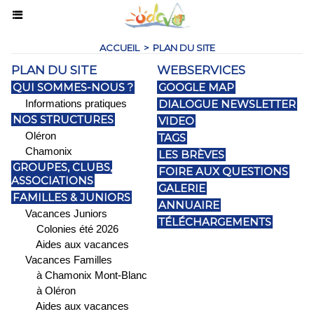
ACCUEIL
>
PLAN DU SITE
PLAN DU SITE
WEBSERVICES
QUI SOMMES-NOUS ?
GOOGLE MAP
Informations pratiques
DIALOGUE NEWSLETTER
NOS STRUCTURES
VIDEO
Oléron
TAGS
Chamonix
LES BRÈVES
GROUPES, CLUBS,
FOIRE AUX QUESTIONS
ASSOCIATIONS
GALERIE
FAMILLES & JUNIORS
ANNUAIRE
Vacances Juniors
TÉLÉCHARGEMENTS
Colonies été 2026
Aides aux vacances
Vacances Familles
à Chamonix Mont-Blanc
à Oléron
Aides aux vacances