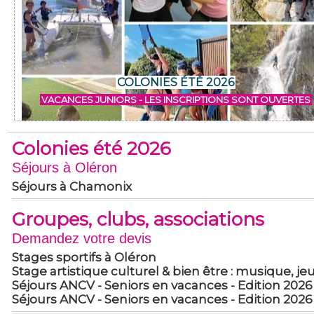
COLONIES ÉTÉ 2026
VACANCES JUNIORS - LES INSCRIPTIONS SONT OUVERTES
Colonies été 2026
Séjours à Oléron
Séjours à Chamonix
Groupes, clubs, associations
Demandez votre devis
Stages sportifs à Oléron
Stage artistique culturel & bien être : musique, 
Séjours ANCV - Seniors en vacances - Edition 2026
Séjours ANCV - Seniors en vacances - Edition 2026