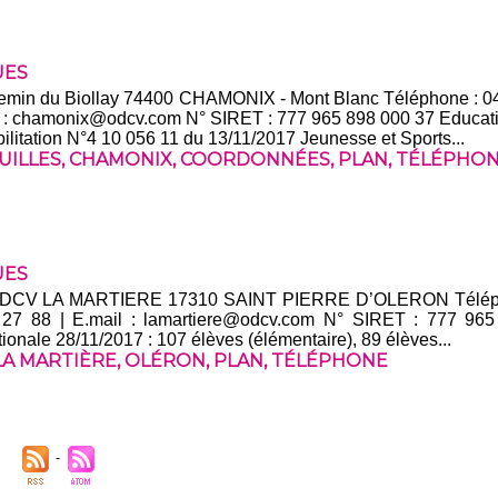
UES
hemin du Biollay 74400 CHAMONIX - Mont Blanc Téléphone : 0
ail : chamonix@odcv.com N° SIRET : 777 965 898 000 37 Educat
ilitation N°4 10 056 11 du 13/11/2017 Jeunesse et Sports...
UILLES
,
CHAMONIX
,
COORDONNÉES
,
PLAN
,
TÉLÉPHO
UES
V LA MARTIERE 17310 SAINT PIERRE D’OLERON Télépho
 27 88 | E.mail : lamartiere@odcv.com N° SIRET : 777 96
tionale 28/11/2017 : 107 élèves (élémentaire), 89 élèves...
LA MARTIÈRE
,
OLÉRON
,
PLAN
,
TÉLÉPHONE