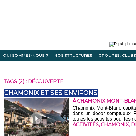
QUI SOMMES-NOUS ?
NOS STRUCTURES
GROUPES, CLUBS
TAGS (2) : DÉCOUVERTE
CHAMONIX ET SES ENVIRONS
À CHAMONIX MONT-BLA
Chamonix Mont-Blanc capital
dans un décor somptueux. Po
toutes les activités pour les 
ACTIVITÉS
,
CHAMONIX
,
D