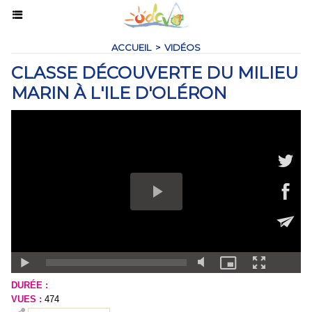
ACCUEIL
>
VIDÉOS
CLASSE DÉCOUVERTE DU MILIEU
MARIN À L'ILE D'OLÉRON
DURÉE :
VUES :
474