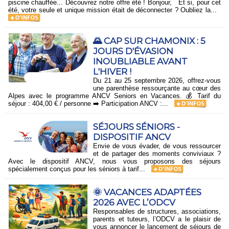
piscine chauffée... Découvrez notre offre été ! Bonjour, Et si, pour cet
été, votre seule et unique mission était de déconnecter ? Oubliez la...
🌄 CAP SUR CHAMONIX : 5
JOURS D'ÉVASION
INOUBLIABLE AVANT
L'HIVER !
Du 21 au 25 septembre 2026, offrez-vous
une parenthèse ressourçante au cœur des
Alpes avec le programme ANCV Seniors en Vacances. 💰 Tarif du
séjour : 404,00 € / personne ➡️ Participation ANCV :...
SÉJOURS SÉNIORS -
DISPOSITIF ANCV
Envie de vous évader, de vous ressourcer
et de partager des moments conviviaux ?
Avec le dispositif ANCV, nous vous proposons des séjours
spécialement conçus pour les séniors à tarif...
🌞 VACANCES ADAPTÉES
2026 AVEC L’ODCV
Responsables de structures, associations,
parents et tuteurs, l’ODCV a le plaisir de
vous annoncer le lancement de séjours de