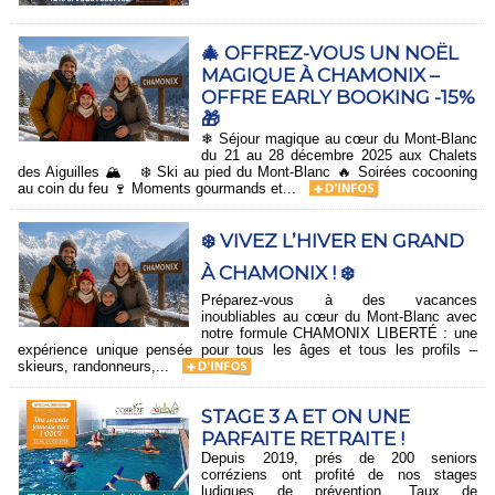
🎄 OFFREZ-VOUS UN NOËL
MAGIQUE À CHAMONIX –
OFFRE EARLY BOOKING -15%
🎁
❄ Séjour magique au cœur du Mont-Blanc
du 21 au 28 décembre 2025 aux Chalets
des Aiguilles 🏔️ ❄️ Ski au pied du Mont-Blanc 🔥 Soirées cocooning
au coin du feu 🍷 Moments gourmands et...
❄️ VIVEZ L’HIVER EN GRAND
À CHAMONIX ! ❄️
Préparez-vous à des vacances
inoubliables au cœur du Mont-Blanc avec
notre formule CHAMONIX LIBERTÉ : une
expérience unique pensée pour tous les âges et tous les profils –
skieurs, randonneurs,...
STAGE 3 A ET ON UNE
PARFAITE RETRAITE !
Depuis 2019, prés de 200 seniors
corréziens ont profité de nos stages
ludiques de prévention. Taux de