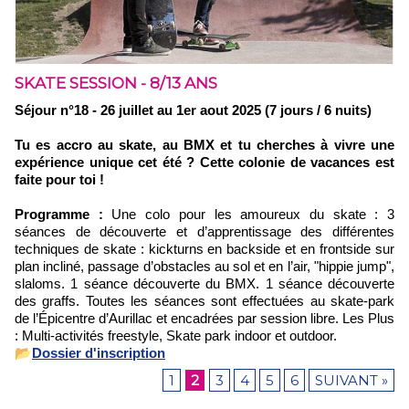
SKATE SESSION - 8/13 ANS
Séjour n°18 - 26 juillet au 1er aout 2025 (7 jours / 6 nuits)
Tu es accro au skate, au BMX et tu cherches à vivre une
expérience unique cet été ? Cette colonie de vacances est
faite pour toi !
Programme :
Une colo pour les amoureux du skate : 3
séances de découverte et d’apprentissage des différentes
techniques de skate : kickturns en backside et en frontside sur
plan incliné, passage d’obstacles au sol et en l’air, "hippie jump",
slaloms. 1 séance découverte du BMX. 1 séance découverte
des graffs. Toutes les séances sont effectuées au skate-park
de l’Épicentre d’Aurillac et encadrées par session libre. Les Plus
: Multi-activités freestyle, Skate park indoor et outdoor.
📂
Dossier d'inscription
1
2
3
4
5
6
SUIVANT »